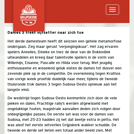
Toggle
Dames 3 trekt vijfsetter naar zich toe
Het derde damesteam heeft dit seizoen een gehele metamorfose
navigation
ondergaan. Zeg maar gerust ‘verjongingskuur’. Het zag ervaren
spelers Annelies, Dineke en Inez de deur van de Bokkediek
uitwandelen en kreeg daar talentvolle spelers in de vorm van
Willemijn, Elsanne, Pascalle en Hilda voor terug. Met jeugdig
enthousiasme en wisselend geluk eisten de dames tot dusver een
zevende plek op in de competitie. De overwinning tegen Krathos
van vorige week proefde duidelijk naar meer, tijdens de tweede
thuisronde trok dames 3 tegen Sudosa-Desto opnieuw aan het
langste eind.
De wedstrijd tegen Sudosa-Desto kenmerkte zich door de vele
pieken en dalen. Prachtige rally’s werden afgewisseld met
ongelukkige fouten, magistrale aanvallen deden zich volgen door
onbegrijpelijke passes. De eerste set was voor de dames van
Sudosa, met 25-23 hadden zij net dat beetje extra in petto. Het
was alsof het eerste setverlies Grijpskerk wakker schudde. De
tweede en derde set lieten een totaal ander beeld zien. Met