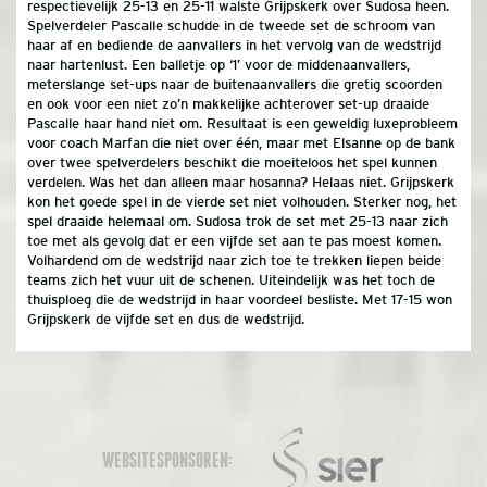
respectievelijk 25-13 en 25-11 walste Grijpskerk over Sudosa heen.
Spelverdeler Pascalle schudde in de tweede set de schroom van
haar af en bediende de aanvallers in het vervolg van de wedstrijd
naar hartenlust. Een balletje op ‘1’ voor de middenaanvallers,
meterslange set-ups naar de buitenaanvallers die gretig scoorden
en ook voor een niet zo’n makkelijke achterover set-up draaide
Pascalle haar hand niet om. Resultaat is een geweldig luxeprobleem
voor coach Marfan die niet over één, maar met Elsanne op de bank
over twee spelverdelers beschikt die moeiteloos het spel kunnen
verdelen. Was het dan alleen maar hosanna? Helaas niet. Grijpskerk
kon het goede spel in de vierde set niet volhouden. Sterker nog, het
spel draaide helemaal om. Sudosa trok de set met 25-13 naar zich
toe met als gevolg dat er een vijfde set aan te pas moest komen.
Volhardend om de wedstrijd naar zich toe te trekken liepen beide
teams zich het vuur uit de schenen. Uiteindelijk was het toch de
thuisploeg die de wedstrijd in haar voordeel besliste. Met 17-15 won
Grijpskerk de vijfde set en dus de wedstrijd.
WEBSITESPONSOREN: