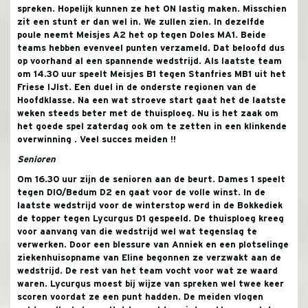
spreken. Hopelijk kunnen ze het ON lastig maken. Misschien
zit een stunt er dan wel in. We zullen zien.
In dezelfde
poule neemt Meisjes A2 het op tegen Doles MA1. Beide
teams hebben evenveel punten verzameld. Dat beloofd dus
op voorhand al een spannende wedstrijd.
Als laatste team
om 14.30 uur speelt Meisjes B1 tegen Stanfries MB1 uit het
Friese IJlst. Een duel in de onderste regionen van de
Hoofdklasse. Na een wat stroeve start gaat het de laatste
weken steeds beter met de thuisploeg. Nu is het zaak om
het goede spel zaterdag ook om te zetten in een klinkende
overwinning . Veel succes meiden !!
Senioren
O
m 16.30 uur zijn de senioren aan de beurt. Dames 1 speelt
tegen DIO/Bedum D2 en gaat voor de volle winst. In de
laatste wedstrijd voor de winterstop werd in de Bokkediek
de topper tegen Lycurgus D1 gespeeld. De thuisploeg kreeg
voor aanvang van die wedstrijd wel wat tegenslag te
verwerken. Door een blessure van Anniek en een plotselinge
ziekenhuisopname van Eline begonnen ze verzwakt aan de
wedstrijd. De rest van het team vocht voor wat ze waard
waren. Lycurgus moest bij wijze van spreken wel twee keer
scoren voordat ze een punt hadden. De meiden vlogen