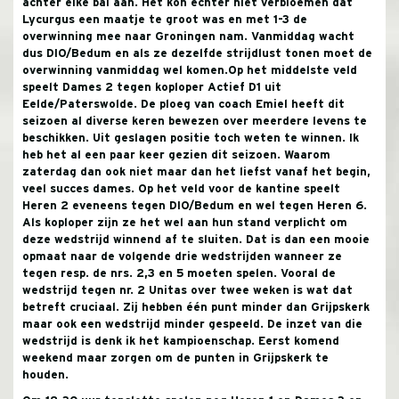
achter elke bal aan. Het kon echter niet verbloemen dat
Lycurgus een maatje te groot was en met 1-3 de
overwinning mee naar Groningen nam. Vanmiddag wacht
dus DIO/Bedum en als ze dezelfde strijdlust tonen moet de
overwinning vanmiddag wel komen.
Op het middelste veld
speelt Dames 2 tegen koploper Actief D1 uit
Eelde/Paterswolde. De ploeg van coach Emiel heeft dit
seizoen al diverse keren bewezen over meerdere levens te
beschikken. Uit geslagen positie toch weten te winnen. Ik
heb het al een paar keer gezien dit seizoen. Waarom
zaterdag dan ook niet maar dan het liefst vanaf het begin,
veel succes dames.
Op het veld voor de kantine speelt
Heren 2 eveneens tegen DIO/Bedum en wel tegen Heren 6.
Als koploper zijn ze het wel aan hun stand verplicht om
deze wedstrijd winnend af te sluiten. Dat is dan een mooie
opmaat naar de volgende drie wedstrijden wanneer ze
tegen resp. de nrs. 2,3 en 5 moeten spelen. Vooral de
wedstrijd tegen nr. 2 Unitas over twee weken is wat dat
betreft cruciaal. Zij hebben één punt minder dan Grijpskerk
maar ook een wedstrijd minder gespeeld. De inzet van die
wedstrijd is denk ik het kampioenschap. Eerst komend
weekend maar zorgen om de punten in Grijpskerk te
houden.