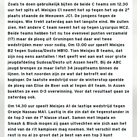
Zoals te doen gebruikelijk bijten de beide C teams om 12.30
e
uur het spits af. Meisjes C1 neemt het op tegen het op de 2
plaats staande de Meeuwen JC1. De jongens tegen de
meisjes. Wie trekt zaterdag aan het langste eind. We zullen
zien. Het andere C team neemt het op tegen Lycurgus MC2.
Beide teams hebben tot nu toe evenveel punten verzameld
(17) maar de ploeg uit Groningen had daar wel twee
wedstrijden meer voor nodig.
Om 13.00 uur speelt Meisjes
B2 tegen Sudosa/Desto MB10. Tien Meisjes B teams, dat
zijn nog eens aantallen !
Het geeft wel aan wat voor grote
jeugdafdeling Sudosa/Desto uit Assen heeft. Bij de ABC
jeugd brengen ze maar liefst 34 jeugdteams binnen de
lijnen. In het noorden zijn ze wat dat betreft wel de
koploper. De laatste wedstrijd voor de winterstop speelde
de ploeg van Elise de Boer ook al tegen dit team. In Assen
boekten ze een 0-3 overwinning. Voor dat resultaat gaan ze
zaterdag ook.
Om 14.30 uur speelt Meisjes A1 de lastige wedstrijd tegen
Oranje Nassau MA1. Lastig in die zin dat de tegenstander in
e
de top 3 van de 1
klasse staat. Samen met Impala en
Smash & Block mogen zij gaan uitvechten wie zich aan het
eind van de rit kampioen mag noemen. Het verschil met de
rest is nu al zo groot dat je best van een top 3 kunt