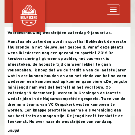
Toggle
Voorbeschouwing wedstrijden zaterdag 9 januari as.
Aanstaande zaterdag word in sporthal Bokkediek de eerste
navigation
thuisronde in het nieuwe jaar gespeeld. Vanaf deze plaats
wens ik iedereen nog een gezond en sportief 2016.
De
kerstversiering ligt weer op zolder, het vuurwerk is
afgestoken, de hoogste tijd om weer lekker te gaan
volleyballen. Ik hoop dat we de traditie van de laatste jaren
wat in ere kunnen houden en aan het einde van het seizoen
wederom een kampioenschap kunnen gaan vieren.
De jongste
mini jeugd nam wat dat betreft al het voortouw. Op
zaterdag 19 december jl. werden in Groningen de laatste
wedstrijden in de Najaarscompetitie gespeeld. Twee van de
drie mini teams van VC Grijpskerk wisten kampioen te
worden. Een knappe prestatie waar we als vereniging dan
ook heel trots op mogen zijn. De jeugd heeft tenslotte de
toekomst. Nu over naar de wedstrijden van vandaag.
Jeugd