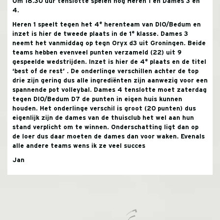
Om 18.30 uur tenslotte spelen nog Heren 1 en Dames 3 en
4.
e
Heren 1 speelt tegen het 4
herenteam van DIO/Bedum en
e
inzet is hier de tweede plaats in de 1
klasse.
Dames 3
neemt het vanmiddag op tegn Oryx d3 uit Groningen. Beide
teams hebben evenveel punten verzameld (22) uit 9
e
gespeelde wedstrijden. Inzet is hier de 4
plaats en de titel
‘best of de rest’ .
De onderlinge verschillen achter de top
drie zijn gering dus alle ingrediënten zijn aanwezig voor een
spannende pot volleybal.
Dames 4 tenslotte moet zaterdag
tegen DIO/Bedum D7 de punten in eigen huis kunnen
houden. Het onderlinge verschil is groot (20 punten) dus
eigenlijk zijn de dames van de thuisclub het wel aan hun
stand verplicht om te winnen. Onderschatting ligt dan op
de loer dus daar moeten de dames dan voor waken. Evenals
alle andere teams wens ik ze veel succes
Jan