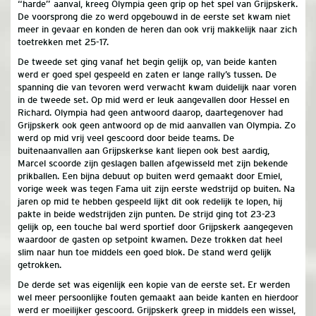
“harde” aanval, kreeg Olympia geen grip op het spel van Grijpskerk.
De voorsprong die zo werd opgebouwd in de eerste set kwam niet
meer in gevaar en konden de heren dan ook vrij makkelijk naar zich
toetrekken met 25-17.
De tweede set ging vanaf het begin gelijk op, van beide kanten
werd er goed spel gespeeld en zaten er lange rally’s tussen. De
spanning die van tevoren werd verwacht kwam duidelijk naar voren
in de tweede set. Op mid werd er leuk aangevallen door Hessel en
Richard. Olympia had geen antwoord daarop, daartegenover had
Grijpskerk ook geen antwoord op de mid aanvallen van Olympia. Zo
werd op mid vrij veel gescoord door beide teams. De
buitenaanvallen aan Grijpskerkse kant liepen ook best aardig,
Marcel scoorde zijn geslagen ballen afgewisseld met zijn bekende
prikballen. Een bijna debuut op buiten werd gemaakt door Emiel,
vorige week was tegen Fama uit zijn eerste wedstrijd op buiten. Na
jaren op mid te hebben gespeeld lijkt dit ook redelijk te lopen, hij
pakte in beide wedstrijden zijn punten. De strijd ging tot 23-23
gelijk op, een touche bal werd sportief door Grijpskerk aangegeven
waardoor de gasten op setpoint kwamen. Deze trokken dat heel
slim naar hun toe middels een goed blok. De stand werd gelijk
getrokken.
De derde set was eigenlijk een kopie van de eerste set. Er werden
wel meer persoonlijke fouten gemaakt aan beide kanten en hierdoor
werd er moeilijker gescoord. Grijpskerk greep in middels een wissel,