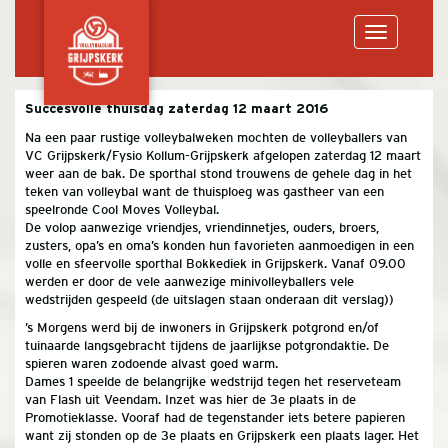
Toggle
Succesvolle thuisdag zaterdag 12 maart 2016
Na een paar rustige volleybalweken mochten de volleyballers van
navigation
VC Grijpskerk/Fysio Kollum-Grijpskerk afgelopen zaterdag 12 maart
weer aan de bak. De sporthal stond trouwens de gehele dag in het
teken van volleybal want de thuisploeg was gastheer van een
speelronde Cool Moves Volleybal.
De volop aanwezige vriendjes, vriendinnetjes, ouders, broers,
zusters, opa’s en oma’s konden hun favorieten aanmoedigen in een
volle en sfeervolle sporthal Bokkediek in Grijpskerk. Vanaf 09.00
werden er door de vele aanwezige minivolleyballers vele
wedstrijden gespeeld (de uitslagen staan onderaan dit verslag))
’s Morgens werd bij de inwoners in Grijpskerk potgrond en/of
tuinaarde langsgebracht tijdens de jaarlijkse potgrondaktie. De
spieren waren zodoende alvast goed warm.
Dames 1 speelde de belangrijke wedstrijd tegen het reserveteam
van Flash uit Veendam. Inzet was hier de 3e plaats in de
Promotieklasse. Vooraf had de tegenstander iets betere papieren
want zij stonden op de 3e plaats en Grijpskerk een plaats lager. Het