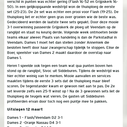
verschil in punten was echter gering (Flash 16-52 en Grijpskerk 16-
50). In een gelijkopgaande wedstrijd won de thuisploeg de eerste
set (25-23). De 2e set was echter een prooi voor Flash (19-25). De
thuisploeg liet er echter geen gras over groeien wie de beste was.
Gedecideerd werden de laatste twee sets gepakt. Door deze mooie
3-1 overwinning passeerde Grijpskerk de ploeg uit Veendam op de
ranglijst en staat nu keurig derde. Volgende week ontmoeten beide
teams elkaar alweer. Plaats van handeling is dan de Parkstadhal in
Veendam. Dames 1 moet het dan stellen zonder Annemiek die
besloten heeft door haar zwangerschap tijdelijk te stoppen. Elise de
Boer, speelster van Dames 2 maakt daardoor de overstap naar
Dames 1.
Heren 1 speelde ook tegen een team wat qua punten boven hen
stond op de ranglijst, Sivoc uit Siddeburen. Tijdens de wedstrijd was
hier echter weinig van te merken. Mooie aanvallen en services
maakten tijdens de eerste 3 sets dat de thuisploeg maar bleef
scoren. De tegenstander kwam er gewoon niet aan te pas. De 2e
set leverde zelfs een 25-11 winst op ! Na de 3 gewonnen sets liet de
thuisploeg de teugels wat vieren. De gasten uit Siddeburen
profiteerden ervan door toch nog een puntje mee te pakken.
Uitslagen 12 maart
Dames 1 – Flash/Veendam D2 3-1
Dames 2 -Oranje Nassau D4 3-1