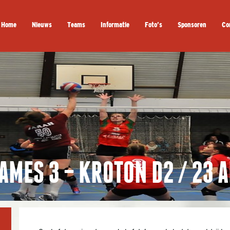
Home
Nieuws
Teams
Informatie
Foto’s
Sponsoren
Co
AMES 3 – KROTON D2 / 23 A