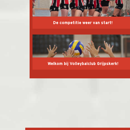
De competitie weer van start!
Welkom bij Volleybalclub Grijpskerk!