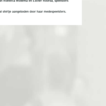
van Roeletta Mollema en Esther Roorda, speelsters
al shirtje aangeboden door haar medespeelsters.