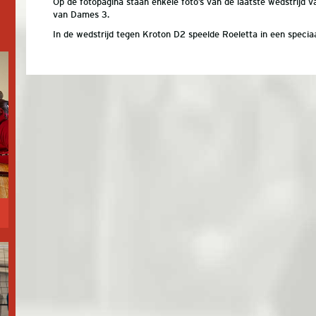
Op de fotopagina staan enkele foto’s van de laatste wedstrijd 
van Dames 3.
In de wedstrijd tegen Kroton D2 speelde Roeletta in een specia