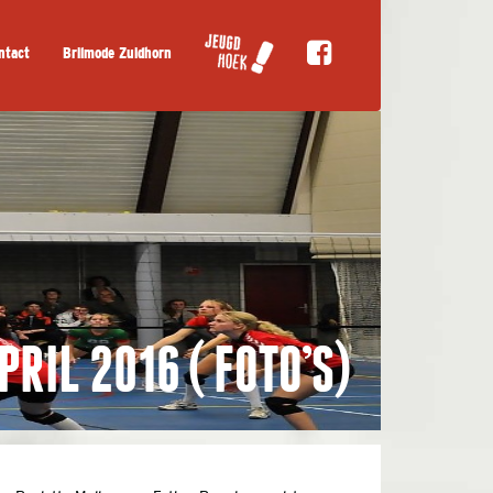
ntact
Brilmode Zuidhorn
PRIL 2016 ( FOTO’S)