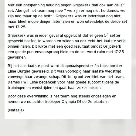
e
Met een ontspanning houding begon Grijpskerk dan ook aan de 3
set. Abe gaf het team nog mee ‘’ we zijn er nog niet he dames. we
zijn nog maar op de helft.’’ Grijpskerk was er inderdaad nog niet,
maar bleef mooie dingen laten zien en won uiteindelijk de derde set
met 13-25.
e
Grijpskerk was in ieder geval al opgelucht dat er geen 5
setter
gespeeld hoefde te worden en wilden nu ook echt het laatste setje
binnen halen. Dit lukte met een goed resultaat omdat Grijpskerk
een goede puntenvoorsprong hield en de set werd ruim met 17-25
gewonnen.
Bij het allerlaatste punt werd diagonaalspeelster én topscoorster
Eline Burgler gewisseld. Dit was voorlopig haar laatste wedstrijd
vanwege haar zwangerschap. Dit tot groot verdriet van het team.
Dames 1 wil Eline bedanken voor haar goede support tijdens de
trainingen en wedstrijden en gaat haar zeker missen.
Door deze overwinning is het team nog steeds ongeslagen en
nemen we nu achter koploper Olympia D1 de 2e plaats in.
(Natasja)