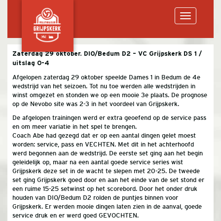
Toggle
Zaterdag 29 oktober. DIO/Bedum D2 – VC Grijpskerk DS 1 /
uitslag 0-4
navigation
Afgelopen zaterdag 29 oktober speelde Dames 1 in Bedum de 4e
wedstrijd van het seizoen. Tot nu toe werden alle wedstrijden in
winst omgezet en stonden we op een mooie 3e plaats. De prognose
op de Nevobo site was 2-3 in het voordeel van Grijpskerk.
De afgelopen trainingen werd er extra geoefend op de service pass
en om meer variatie in het spel te brengen.
Coach Abe had gezegd dat er op een aantal dingen gelet moest
worden: service, pass en VECHTEN. Met dit in het achterhoofd
werd begonnen aan de wedstrijd. De eerste set ging aan het begin
geleidelijk op, maar na een aantal goede service series wist
Grijpskerk deze set in de wacht te slepen met 20-25. De tweede
set ging Grijpskerk goed door en aan het einde van de set stond er
een ruime 15-25 setwinst op het scorebord. Door het onder druk
houden van DIO/Bedum D2 rolden de puntjes binnen voor
Grijpskerk. Er werden mooie dingen laten zien in de aanval, goede
service druk en er werd goed GEVOCHTEN.