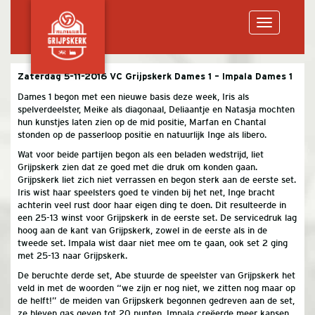
Toggle
Zaterdag 5-11-2016 VC Grijpskerk Dames 1 – Impala Dames 1
Dames 1 begon met een nieuwe basis deze week, Iris als
navigation
spelverdeelster, Meike als diagonaal, Deliaantje en Natasja mochten
hun kunstjes laten zien op de mid positie, Marfan en Chantal
stonden op de passerloop positie en natuurlijk Inge als libero.
Wat voor beide partijen begon als een beladen wedstrijd, liet
Grijpskerk zien dat ze goed met die druk om konden gaan.
Grijpskerk liet zich niet verrassen en begon sterk aan de eerste set.
Iris wist haar speelsters goed te vinden bij het net, Inge bracht
achterin veel rust door haar eigen ding te doen. Dit resulteerde in
een 25-13 winst voor Grijpskerk in de eerste set. De servicedruk lag
hoog aan de kant van Grijpskerk, zowel in de eerste als in de
tweede set. Impala wist daar niet mee om te gaan, ook set 2 ging
met 25-13 naar Grijpskerk.
De beruchte derde set, Abe stuurde de speelster van Grijpskerk het
veld in met de woorden “we zijn er nog niet, we zitten nog maar op
de helft!” de meiden van Grijpskerk begonnen gedreven aan de set,
ze bleven gas geven tot 20 punten. Impala creëerde meer kansen