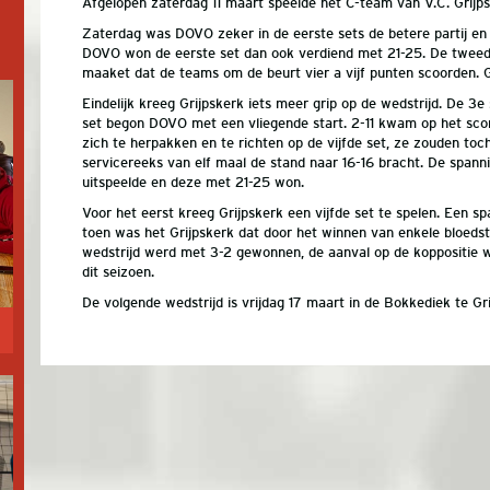
Afgelopen zaterdag 11 maart speelde het C-team van V.C. Grij
Zaterdag was DOVO zeker in de eerste sets de betere partij en m
DOVO won de eerste set dan ook verdiend met 21-25. De tweede
maaket dat de teams om de beurt vier a vijf punten scoorden. G
Eindelijk kreeg Grijpskerk iets meer grip op de wedstrijd. De 
set begon DOVO met een vliegende start. 2-11 kwam op het scor
zich te herpakken en te richten op de vijfde set, ze zouden toc
servicereeks van elf maal de stand naar 16-16 bracht. De spann
uitspeelde en deze met 21-25 won.
Voor het eerst kreeg Grijpskerk een vijfde set te spelen. Een sp
toen was het Grijpskerk dat door het winnen van enkele bloedsto
wedstrijd werd met 3-2 gewonnen, de aanval op de koppositie w
dit seizoen.
De volgende wedstrijd is vrijdag 17 maart in de Bokkediek te G