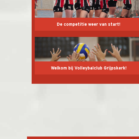
De competitie weer van start!
Welkom bij Volleybalclub Grijpskerk!