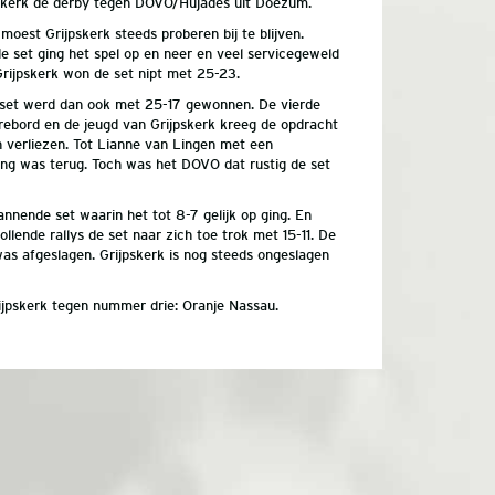
pskerk de derby tegen DOVO/Hujades uit Doezum.
oest Grijpskerk steeds proberen bij te blijven.
 set ging het spel op en neer en veel servicegeweld
rijpskerk won de set nipt met 25-23.
3e set werd dan ook met 25-17 gewonnen. De vierde
ebord en de jeugd van Grijpskerk kreeg de opdracht
h verliezen. Tot Lianne van Lingen met een
ing was terug. Toch was het DOVO dat rustig de set
annende set waarin het tot 8-7 gelijk op ging. En
llende rallys de set naar zich toe trok met 15-11. De
as afgeslagen. Grijpskerk is nog steeds ongeslagen
rijpskerk tegen nummer drie: Oranje Nassau.