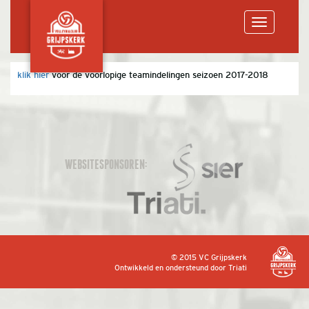
Toggle
klik hier
voor de voorlopige teamindelingen seizoen 2017-2018
navigation
WEBSITESPONSOREN:
© 2015 VC Grijpskerk
Ontwikkeld en ondersteund door
Triati