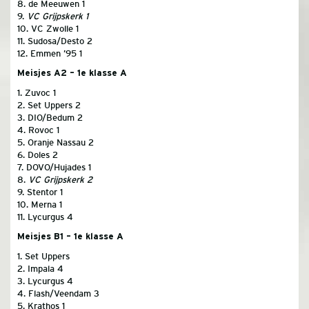
8. de Meeuwen 1
9.
VC Grijpskerk 1
10. VC Zwolle 1
11. Sudosa/Desto 2
12. Emmen ’95 1
Meisjes A2 – 1e klasse A
1. Zuvoc 1
2. Set Uppers 2
3. DIO/Bedum 2
4. Rovoc 1
5. Oranje Nassau 2
6. Doles 2
7. DOVO/Hujades 1
8.
VC Grijpskerk 2
9. Stentor 1
10. Merna 1
11. Lycurgus 4
Meisjes B1 – 1e klasse A
1. Set Uppers
2. Impala 4
3. Lycurgus 4
4. Flash/Veendam 3
5. Krathos 1