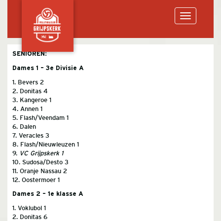
Toggle
SENIOREN:
Dames 1 – 3e Divisie A
navigation
1. Bevers 2
2. Donitas 4
3. Kangeroe 1
4. Annen 1
5. Flash/Veendam 1
6. Dalen
7. Veracles 3
8. Flash/Nieuwleuzen 1
9.
VC Grijpskerk 1
10. Sudosa/Desto 3
11. Oranje Nassau 2
12. Oostermoer 1
Dames 2 – 1e klasse A
1. Voklubol 1
2. Donitas 6