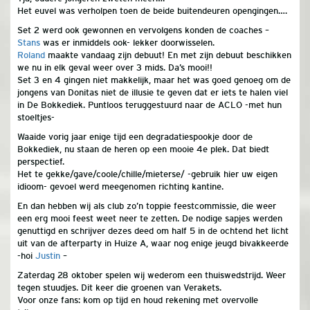
Het euvel was verholpen toen de beide buitendeuren opengingen….
Set
2
werd ook gewonnen en vervolgens konden de coaches –
Stans
was er inmiddels ook- lekker doorwisselen.
Roland
maakte vandaag zijn debuut! En met zijn debuut beschikken
we nu in elk geval weer over 3 mids. Da’s mooi!!
Set 3 en 4 gingen niet makkelijk, maar het was goed genoeg om de
jongens van Donitas niet de illusie te geven dat er iets te halen viel
in De Bokkediek. Puntloos teruggestuurd naar de ACLO -met hun
stoeltjes-
Waaide vorig jaar enige tijd een degradatiespookje door de
Bokkediek, nu staan de
heren
op een mooie 4e plek. Dat biedt
perspectief.
Het te gekke/gave/coole/chille/mieterse/ -gebruik hier uw eigen
idioom- gevoel werd meegenomen richting kantine.
En dan hebben wij als club zo’n toppie feestcommissie, die weer
een erg mooi feest weet neer te zetten. De nodige sapjes werden
genuttigd en schrijver dezes deed om half 5 in de ochtend het licht
uit van de afterparty in Huize A, waar nog enige jeugd bivakkeerde
-hoi
Justin
–
Zaterdag 28 oktober spelen wij wederom een thuiswedstrijd. Weer
tegen stuudjes. Dit keer die groenen van Verakets.
Voor onze fans: kom op tijd en houd rekening met overvolle