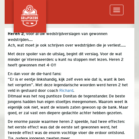
Toggle
, voor al uw wedstrijdverslagen van gewonnen
Heren 2
wedstrijden….
navigation
Ach, wat moet je ook schrijven over wedstrijden die je verliest…..
Met deze spoiler van de uitslag, begint dit verslag. Voor de wat
minder geïnteresseerden: u kunt nu stoppen met lezen.
Heren 2
heeft gewonnen met 4-0!!
En dan voor de die-hard fans:
“Er is er eentje linkshandig, kijk zelf even wie dat is, want ik ben
het vergeten”. Met deze legendarische woorden werd
heren 2
het
veld in gestuurd door coach
Richard
.
Ditmaal was het nog puntloze Donitas de tegenstander. De beste
jongens hadden hun eigen stoeltjes meegenomen. Waarom weet ik
eigenlijk ook niet, want de wissels zaten gewoon op de bank. Maar
goed, er zal vast een diepere gedachte achter hebben gezeten.
De enorme passie waarmee
heren 2
speelde, had twee effecten:
het eerste effect was dat de eerste set gewonnen werd, het
tweede effect was de enorm vochtige vloer die erdoor ontstond.
Tja, oudere jongeren zweten meer….