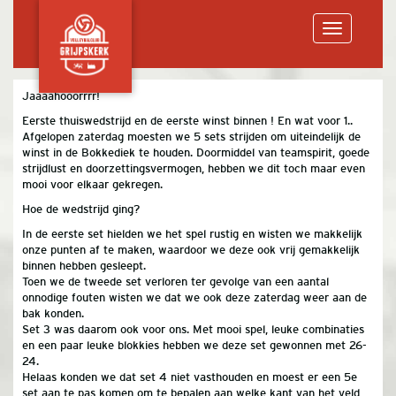
Toggle
Jaaaahooorrrr!
Eerste thuiswedstrijd en de eerste winst binnen ! En wat voor 1..
navigation
Afgelopen zaterdag moesten we 5 sets strijden om uiteindelijk de
winst in de Bokkediek te houden. Doormiddel van teamspirit, goede
strijdlust en doorzettingsvermogen, hebben we dit toch maar even
mooi voor elkaar gekregen.
Hoe de wedstrijd ging?
In de eerste set hielden we het spel rustig en wisten we makkelijk
onze punten af te maken, waardoor we deze ook vrij gemakkelijk
binnen hebben gesleept.
Toen we de tweede set verloren ter gevolge van een aantal
onnodige fouten wisten we dat we ook deze zaterdag weer aan de
bak konden.
Set 3 was daarom ook voor ons. Met mooi spel, leuke combinaties
en een paar leuke blokkies hebben we deze set gewonnen met 26-
24.
Helaas konden we dat set 4 niet vasthouden en moest er een 5e
set aan te pas komen om te bepalen aan welke kant van het veld