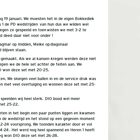
g 19 januari. We moesten het in de eigen Bokkediek
 1 de PD wedstrijden van hun dus we wilden wel
egen ze gespeeld en toen wisten we met 3-2 te
d deed daar niet voor onder !
agmar op midden, Meike op diagonaal
 blijven staan.
n gemaakt. Als we al kansen kregen werden deze niet
epen we de hele set achter de feiten aan. We
IO won deze set met 20-25.
n. We sloegen veel ballen in en de service druk was
en met veel overtuiging en wonnen deze set met 25-
speelden wij heel sterk. DIO bood wel meer
met 25-22.
ieten in het begin een paar punten liggen en kwamen
 in de wedstrijd en het stond op een gegeven moment
22-24 voorsprong. We toonden karakter door er vol
 24-24 . Het werd nog heel spannend en Heren 1 heeft
g won DIO deze set met 26-28.