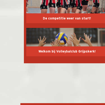
De competitie weer van start!
Welkom bij Volleybalclub Grijpskerk!