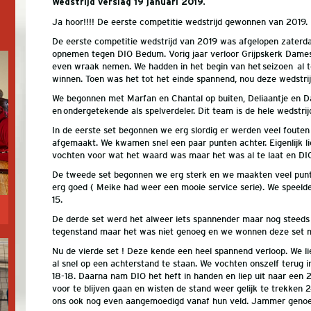
Wedstrijd verslag 19 januari 2019.
Ja hoor!!!! De eerste competitie wedstrijd gewonnen van 2019.
De eerste competitie wedstrijd van 2019 was afgelopen zaterda
opnemen tegen DIO Bedum. Vorig jaar verloor Grijpskerk Dames
even wraak nemen. We hadden in het begin van het seizoen al t
winnen. Toen was het tot het einde spannend, nou deze wedstrij
We begonnen met Marfan en Chantal op buiten, Deliaantje en D
en ondergetekende als spelverdeler. Dit team is de hele wedstrijd
In de eerste set begonnen we erg slordig er werden veel foute
afgemaakt. We kwamen snel een paar punten achter. Eigenlijk li
vochten voor wat het waard was maar het was al te laat en D
De tweede set begonnen we erg sterk en we maakten veel punte
erg goed ( Meike had weer een mooie service serie). We speeld
15.
De derde set werd het alweer iets spannender maar nog steeds 
tegenstand maar het was niet genoeg en we wonnen deze set 
Nu de vierde set ! Deze kende een heel spannend verloop. We l
al snel op een achterstand te staan. We vochten onszelf terug
18-18. Daarna nam DIO het heft in handen en liep uit naar een 
voor te blijven gaan en wisten de stand weer gelijk te trekken
ons ook nog even aangemoedigd vanaf hun veld. Jammer genoe