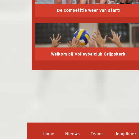
De competitie weer van start!
Welkom bij Volleybalclub Grijpskerk!
Home
Nieuws
Teams
Jeugdhoek