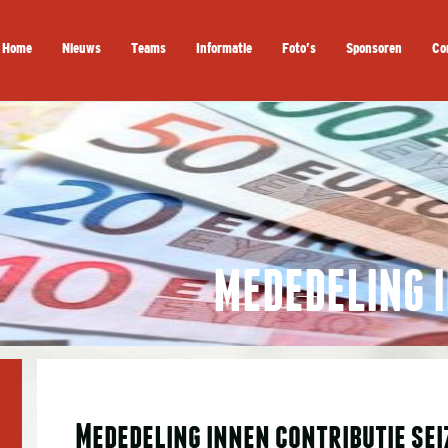
Home
Nieuws
Teams
Informatie
Foto’s
Sponsoren
Co
MEDEDELING 
Mededeling innen contributie se