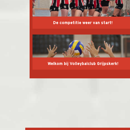
De competitie weer van start!
Welkom bij Volleybalclub Grijpskerk!