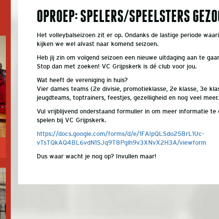
OPROEP: SPELERS/SPEELSTERS GEZO
Het volleybalseizoen zit er op. Ondanks de lastige periode waa
kijken we wel alvast naar komend seizoen.
Heb jij zin om volgend seizoen een nieuwe uitdaging aan te gaan
Stop dan met zoeken! VC Grijpskerk is dé club voor jou.
Wat heeft de vereniging in huis?
Vier dames teams (2e divisie, promotieklasse, 2e klasse, 3e klas
jeugdteams, toptrainers, feestjes, gezelligheid en nog veel meer.
Vul vrijblijvend onderstaand formulier in om meer informatie te
spelen bij VC Grijpskerk.
https://docs.google.com/forms/d/e/1FAIpQLSdo25BrL1Uc-
vTsTQkAQ4BL6vdN1SJq9T8Pglh9v3XNvX2H3A/viewform
Dus waar wacht je nog op? Invullen maar!