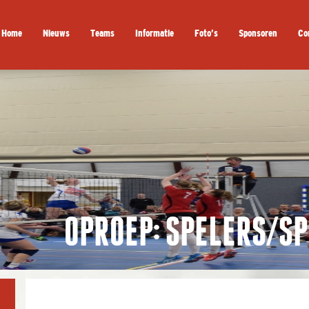
Home
Nieuws
Teams
Informatie
Foto’s
Sponsoren
Co
OPROEP: SPELERS/S