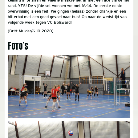
keihard in te slaan en Valerie maakte het af met een ace via de net
rand. YES! De vijfde set wonnen we met 16-14. De eerste echte
overwinning is een feit! We gingen (helaas) zonder drankje en een
bitterbal met een goed gevoel naar huis! Op naar de wedstrijd van
volgende week tegen VC Bolsward!
(Britt Mulder/6-10-2020)
Foto’s