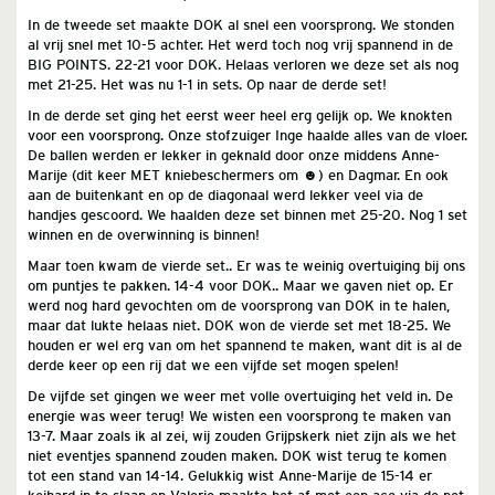
In de tweede set maakte DOK al snel een voorsprong. We stonden
al vrij snel met 10-5 achter. Het werd toch nog vrij spannend in de
BIG POINTS. 22-21 voor DOK. Helaas verloren we deze set als nog
met 21-25. Het was nu 1-1 in sets. Op naar de derde set!
In de derde set ging het eerst weer heel erg gelijk op. We knokten
voor een voorsprong. Onze stofzuiger Inge haalde alles van de vloer.
De ballen werden er lekker in geknald door onze middens Anne-
Marije (dit keer MET kniebeschermers om ☻) en Dagmar. En ook
aan de buitenkant en op de diagonaal werd lekker veel via de
handjes gescoord. We haalden deze set binnen met 25-20. Nog 1 set
winnen en de overwinning is binnen!
Maar toen kwam de vierde set.. Er was te weinig overtuiging bij ons
om puntjes te pakken. 14-4 voor DOK.. Maar we gaven niet op. Er
werd nog hard gevochten om de voorsprong van DOK in te halen,
maar dat lukte helaas niet. DOK won de vierde set met 18-25. We
houden er wel erg van om het spannend te maken, want dit is al de
derde keer op een rij dat we een vijfde set mogen spelen!
De vijfde set gingen we weer met volle overtuiging het veld in. De
energie was weer terug! We wisten een voorsprong te maken van
13-7. Maar zoals ik al zei, wij zouden Grijpskerk niet zijn als we het
niet eventjes spannend zouden maken. DOK wist terug te komen
tot een stand van 14-14. Gelukkig wist Anne-Marije de 15-14 er