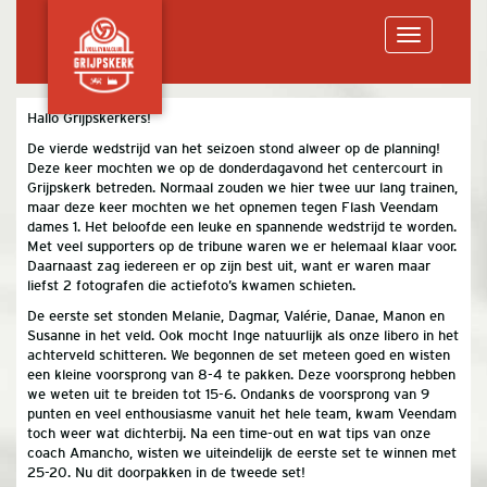
Toggle
Hallo Grijpskerkers!
De vierde wedstrijd van het seizoen stond alweer op de planning!
navigation
Deze keer mochten we op de donderdagavond het centercourt in
Grijpskerk betreden. Normaal zouden we hier twee uur lang trainen,
maar deze keer mochten we het opnemen tegen Flash Veendam
dames 1. Het beloofde een leuke en spannende wedstrijd te worden.
Met veel supporters op de tribune waren we er helemaal klaar voor.
Daarnaast zag iedereen er op zijn best uit, want er waren maar
liefst 2 fotografen die actiefoto’s kwamen schieten.
De eerste set stonden Melanie, Dagmar, Valérie, Danae, Manon en
Susanne in het veld. Ook mocht Inge natuurlijk als onze libero in het
achterveld schitteren. We begonnen de set meteen goed en wisten
een kleine voorsprong van 8-4 te pakken. Deze voorsprong hebben
we weten uit te breiden tot 15-6. Ondanks de voorsprong van 9
punten en veel enthousiasme vanuit het hele team, kwam Veendam
toch weer wat dichterbij. Na een time-out en wat tips van onze
coach Amancho, wisten we uiteindelijk de eerste set te winnen met
25-20. Nu dit doorpakken in de tweede set!