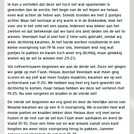
Ik kan u vertellen dat deze set toch net wat spannender is
geworden dan de eerste. Het begin van de set liepen we helaas
even wat achter de feiten aan. Steeds stonden we met 2 puntjes
achter. Waar het normaal al erg warm is in de Bokkediek, leek het
voor ons in het veld net een sauna. Iedereen was lekker aan het
zweten en dat betekende dat we hard ons best deden om de set te
winnen. Veendam had al snel hun 2 time-outs gebruikt, omdat wij
weer dichterbij kwamen. Al het harde werken resulteerde in een
kleine voorsprong van 19-16 voor ons. Veendam wist nog wat
puntjes te pakken en kwam toch weer erg dichtbij, maar gelukkig
wisten wij de set te winnen met 25-23.
Vol zelfvertrouwen begonnen we aan de derde set. Deze set gingen
we gelijk op met Flash. Helaas doordat Veendam wat meer ging
scoren en wij zelf wat meer foutjes maakten, kwamen we op een
achterstand van 11-20. We hebben nog heel erg hard gewerkt om
dichterbij te komen, maar helaas hebben we deze set verloren met
19-25. Nu snel vergeten en knallen in de vierde set!
De vierde set begonnen we erg goed en door de heerlijke serve van
Melanie kwamen we op een 4-0 voorsprong. We scoorden heel wat
mooie punten en knalden lekker door. Helaas door vrij veel serve
fouten in de rest van de set kon Flash weer aanhaken en werd de
stand 10-10. Door een time-out en wat wissels vanuit onze kant
hoopten we weer onze voorsprong terug te pakken. Jammer