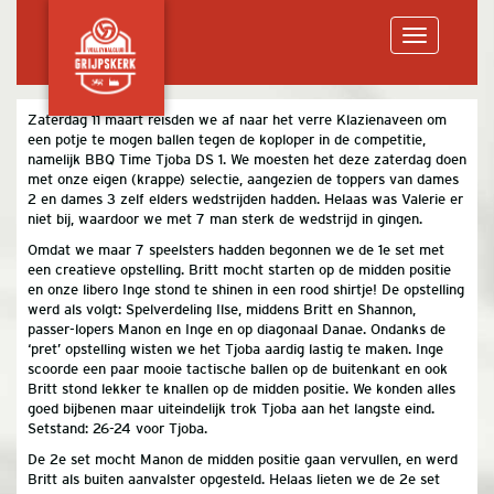
Toggle
Zaterdag 11 maart reisden we af naar het verre Klazienaveen om
een potje te mogen ballen tegen de koploper in de competitie,
navigation
namelijk BBQ Time Tjoba DS 1. We moesten het deze zaterdag doen
met onze eigen (krappe) selectie, aangezien de toppers van dames
2 en dames 3 zelf elders wedstrijden hadden. Helaas was Valerie er
niet bij, waardoor we met 7 man sterk de wedstrijd in gingen.
Omdat we maar 7 speelsters hadden begonnen we de 1e set met
een creatieve opstelling. Britt mocht starten op de midden positie
en onze libero Inge stond te shinen in een rood shirtje! De opstelling
werd als volgt: Spelverdeling Ilse, middens Britt en Shannon,
passer-lopers Manon en Inge en op diagonaal Danae. Ondanks de
‘pret’ opstelling wisten we het Tjoba aardig lastig te maken. Inge
scoorde een paar mooie tactische ballen op de buitenkant en ook
Britt stond lekker te knallen op de midden positie. We konden alles
goed bijbenen maar uiteindelijk trok Tjoba aan het langste eind.
Setstand: 26-24 voor Tjoba.
De 2e set mocht Manon de midden positie gaan vervullen, en werd
Britt als buiten aanvalster opgesteld. Helaas lieten we de 2e set