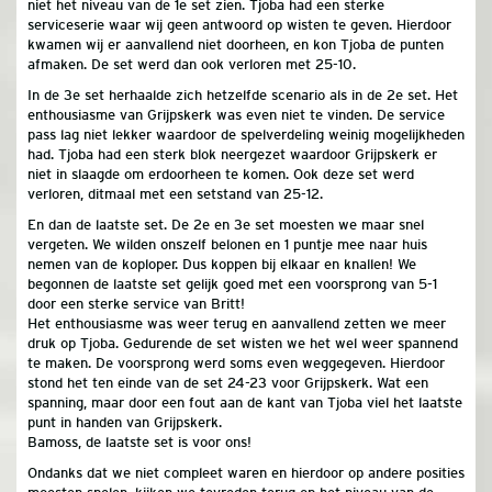
niet het niveau van de 1e set zien. Tjoba had een sterke
serviceserie waar wij geen antwoord op wisten te geven. Hierdoor
kwamen wij er aanvallend niet doorheen, en kon Tjoba de punten
afmaken. De set werd dan ook verloren met 25-10.
In de 3e set herhaalde zich hetzelfde scenario als in de 2e set. Het
enthousiasme van Grijpskerk was even niet te vinden. De service
pass lag niet lekker waardoor de spelverdeling weinig mogelijkheden
had. Tjoba had een sterk blok neergezet waardoor Grijpskerk er
niet in slaagde om erdoorheen te komen. Ook deze set werd
verloren, ditmaal met een setstand van 25-12.
En dan de laatste set. De 2e en 3e set moesten we maar snel
vergeten. We wilden onszelf belonen en 1 puntje mee naar huis
nemen van de koploper. Dus koppen bij elkaar en knallen! We
begonnen de laatste set gelijk goed met een voorsprong van 5-1
door een sterke service van Britt!
Het enthousiasme was weer terug en aanvallend zetten we meer
druk op Tjoba. Gedurende de set wisten we het wel weer spannend
te maken. De voorsprong werd soms even weggegeven. Hierdoor
stond het ten einde van de set 24-23 voor Grijpskerk. Wat een
spanning, maar door een fout aan de kant van Tjoba viel het laatste
punt in handen van Grijpskerk.
Bamoss, de laatste set is voor ons!
Ondanks dat we niet compleet waren en hierdoor op andere posities