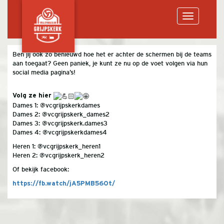
Toggle
Ben jij ook zo benieuwd hoe het er achter de schermen bij de teams
aan toegaat? Geen paniek, je kunt ze nu op de voet volgen via hun
navigation
social media pagina’s!
Volg ze hier
Dames 1: @vcgrijpskerkdames
Dames 2: @vcgrijpskerk_dames2
Dames 3: @vcgrijpskerk.dames3
Dames 4: @vcgrijpskerkdames4
Heren 1: @vcgrijpskerk_heren1
Heren 2: @vcgrijpskerk_heren2
Of bekijk facebook:
https://fb.watch/jA5PMB56Ot/