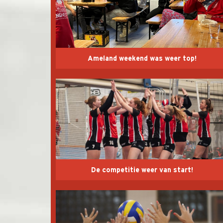
Ameland weekend was weer top!
De competitie weer van start!