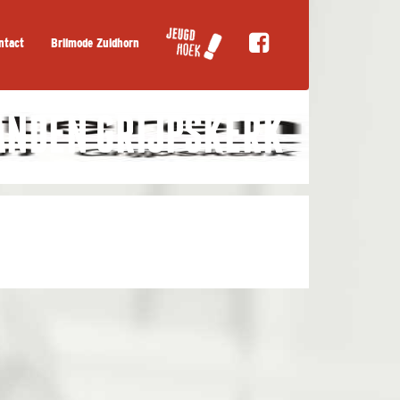
ntact
Brilmode Zuidhorn
ANDEN GRIJPSKERK