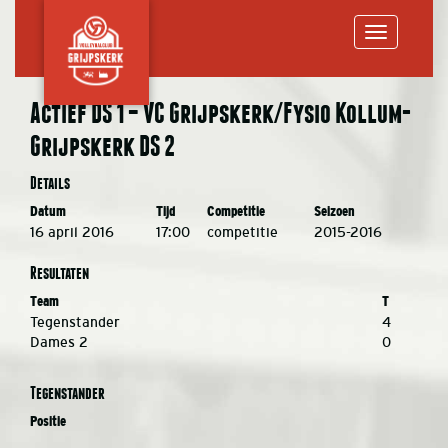
Toggle
Actief DS 1 – VC Grijpskerk/Fysio Kollum-
Grijpskerk DS 2
navigation
Details
Datum
Tijd
Competitie
Seizoen
16 april 2016
17:00
competitie
2015-2016
Resultaten
Team
T
Tegenstander
4
Dames 2
0
Tegenstander
Positie