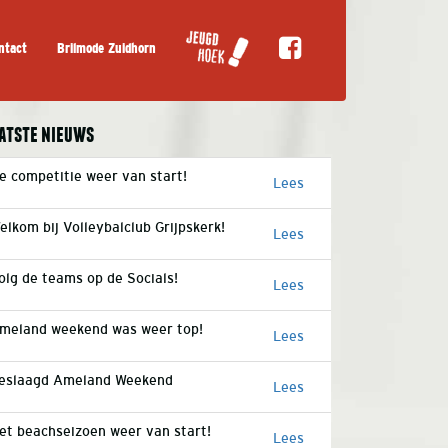
ntact
Brilmode Zuidhorn
atste nieuws
e competitie weer van start!
Lees
elkom bij Volleybalclub Grijpskerk!
Lees
olg de teams op de Socials!
Lees
meland weekend was weer top!
Lees
eslaagd Ameland Weekend
Lees
et beachseizoen weer van start!
Lees