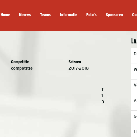
Home
Nieuws
Teams
Informatie
Foto’s
Sponsoren
Co
La
D
Competitie
Seizoen
competitie
2017-2018
W
V
T
1
A
3
G
H