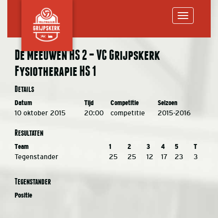
Toggle
De Meeuwen HS 2 – VC Grijpskerk
Fysiotherapie HS 1
navigation
Details
Datum
Tijd
Competitie
Seizoen
10 oktober 2015
20:00
competitie
2015-2016
Resultaten
Team
1
2
3
4
5
T
Tegenstander
25
25
12
17
23
3
Tegenstander
Positie