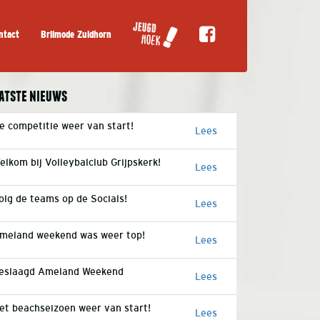
ntact
Brilmode Zuidhorn
atste nieuws
e competitie weer van start!
Lees
elkom bij Volleybalclub Grijpskerk!
Lees
olg de teams op de Socials!
Lees
meland weekend was weer top!
Lees
eslaagd Ameland Weekend
Lees
et beachseizoen weer van start!
Lees