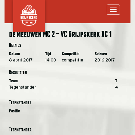
Toggle
de Meeuwen MC 2 – VC Grijpskerk XC 1
navigation
Details
Datum
Tijd
Competitie
Seizoen
8 april 2017
14:00
competitie
2016-2017
Resultaten
Team
T
Tegenstander
4
Tegenstander
Positie
Tegenstander