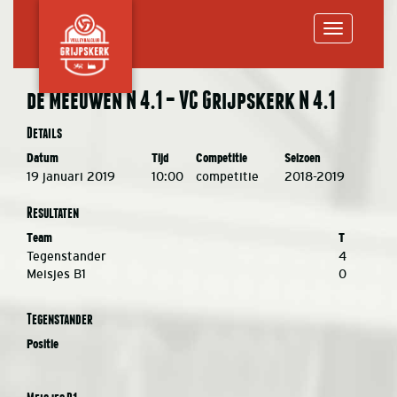
Toggle
de Meeuwen N 4.1 – VC Grijpskerk N 4.1
navigation
Details
Datum
Tijd
Competitie
Seizoen
19 januari 2019
10:00
competitie
2018-2019
Resultaten
Team
T
Tegenstander
4
Meisjes B1
0
Tegenstander
Positie