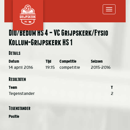
Toggle
DIO/Bedum HS 4 – VC Grijpskerk/Fysio
Kollum-Grijpskerk HS 1
navigation
Details
Datum
Tijd
Competitie
Seizoen
14 april 2016
19:15
competitie
2015-2016
Resultaten
Team
T
Tegenstander
2
Tegenstander
Positie