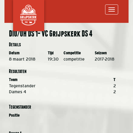
Toggle
DIO/OH DS 1- VC Grijpskerk DS 4
navigation
Details
Datum
Tijd
Competitie
Seizoen
8 maart 2018
19:30
competitie
2017-2018
Resultaten
Team
T
Tegenstander
2
Dames 4
2
Tegenstander
Positie