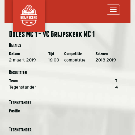
Toggle
Doles MC 1 – VC Grijpskerk MC 1
navigation
Details
Datum
Tijd
Competitie
Seizoen
2 maart 2019
16:00
competitie
2018-2019
Resultaten
Team
T
Tegenstander
4
Tegenstander
Positie
Tegenstander