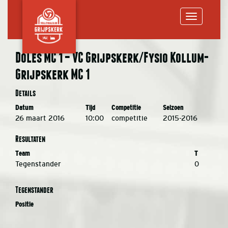
Toggle
Doles MC 1 – VC Grijpskerk/Fysio Kollum-
Grijpskerk MC 1
navigation
Details
Datum
Tijd
Competitie
Seizoen
26 maart 2016
10:00
competitie
2015-2016
Resultaten
Team
T
Tegenstander
0
Tegenstander
Positie