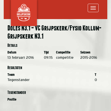
Toggle
Doles N3.1 – VC Grijpskerk/Fysio Kollum-
Grijpskerk N3.1
navigation
Details
Datum
Tijd
Competitie
Seizoen
13 februari 2016
09:15
competitie
2015-2016
Resultaten
Team
T
Tegenstander
0
Tegenstander
Positie