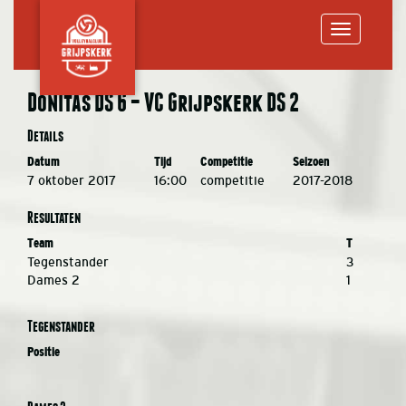
Toggle
Donitas DS 6 – VC Grijpskerk DS 2
navigation
Details
Datum
Tijd
Competitie
Seizoen
7 oktober 2017
16:00
competitie
2017-2018
Resultaten
Team
T
Tegenstander
3
Dames 2
1
Tegenstander
Positie