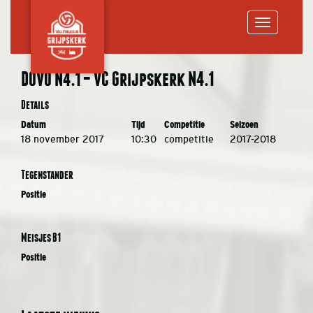
Toggle
DOVO N4.1 – VC Grijpskerk N4.1
navigation
Details
Datum
Tijd
Competitie
Seizoen
18 november 2017
10:30
competitie
2017-2018
Tegenstander
Positie
Meisjes B1
Positie