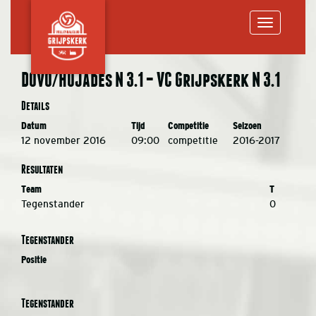
Toggle
DOVO/Hujades N 3.1 – VC Grijpskerk N 3.1
navigation
Details
Datum
Tijd
Competitie
Seizoen
12 november 2016
09:00
competitie
2016-2017
Resultaten
Team
T
Tegenstander
0
Tegenstander
Positie
Tegenstander