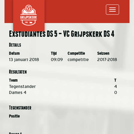
Toggle
Exstudiantes DS 5 – VC Grijpskerk DS 4
navigation
Details
Datum
Tijd
Competitie
Seizoen
13 januari 2018
09:09
competitie
2017-2018
Resultaten
Team
T
Tegenstander
4
Dames 4
0
Tegenstander
Positie