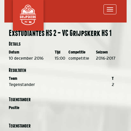
Toggle
Exstudiantes HS 2 – VC Grijpskerk HS 1
navigation
Details
Datum
Tijd
Competitie
Seizoen
10 december 2016
15:00
competitie
2016-2017
Resultaten
Team
T
Tegenstander
2
Tegenstander
Positie
Tegenstander