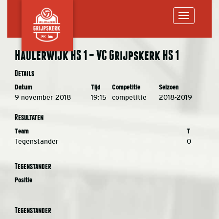
Toggle
Haulerwijk HS 1 – VC Grijpskerk HS 1
navigation
Details
Datum
Tijd
Competitie
Seizoen
9 november 2018
19:15
competitie
2018-2019
Resultaten
Team
T
Tegenstander
0
Tegenstander
Positie
Tegenstander