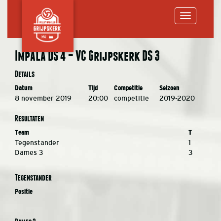
Toggle
Impala DS 4 – VC Grijpskerk DS 3
navigation
Details
Datum
Tijd
Competitie
Seizoen
8 november 2019
20:00
competitie
2019-2020
Resultaten
Team
T
Tegenstander
1
Dames 3
3
Tegenstander
Positie