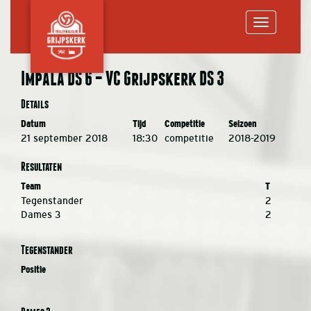
Toggle
Impala DS 6 – VC Grijpskerk DS 3
navigation
Details
Datum
Tijd
Competitie
Seizoen
21 september 2018
18:30
competitie
2018-2019
Resultaten
Team
T
Tegenstander
2
Dames 3
2
Tegenstander
Positie