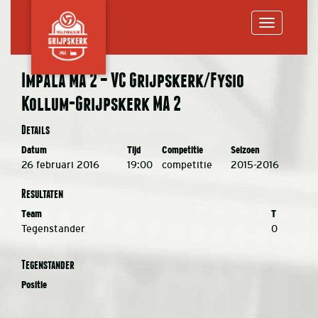
Toggle
Impala MA 2 – VC Grijpskerk/Fysio
Kollum-Grijpskerk MA 2
navigation
Details
Datum
Tijd
Competitie
Seizoen
26 februari 2016
19:00
competitie
2015-2016
Resultaten
Team
T
Tegenstander
0
Tegenstander
Positie