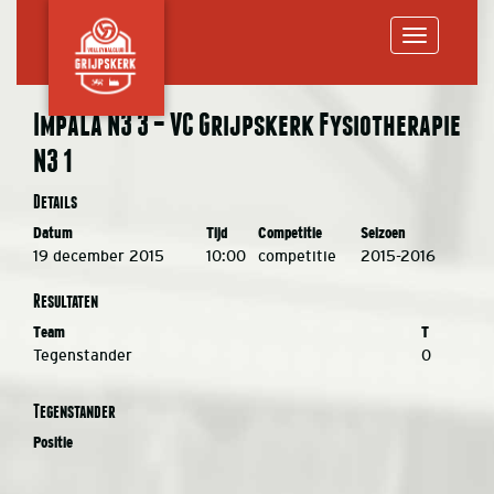
Toggle
Impala N3 3 – VC Grijpskerk Fysiotherapie
N3 1
navigation
Details
Datum
Tijd
Competitie
Seizoen
19 december 2015
10:00
competitie
2015-2016
Resultaten
Team
T
Tegenstander
0
Tegenstander
Positie