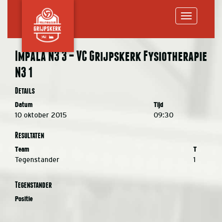
Toggle
Impala N3 3 – VC Grijpskerk Fysiotherapie
N3 1
navigation
Details
Datum
Tijd
10 oktober 2015
09:30
Resultaten
Team
T
Tegenstander
1
Tegenstander
Positie