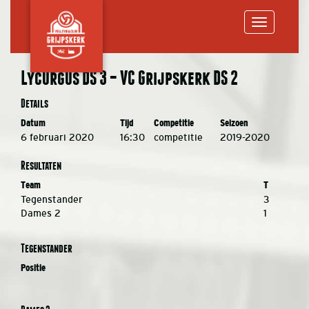
Toggle
Lycurgus DS 3 – VC Grijpskerk DS 2
navigation
Details
Datum
Tijd
Competitie
Seizoen
6 februari 2020
16:30
competitie
2019-2020
Resultaten
Team
T
Tegenstander
3
Dames 2
1
Tegenstander
Positie