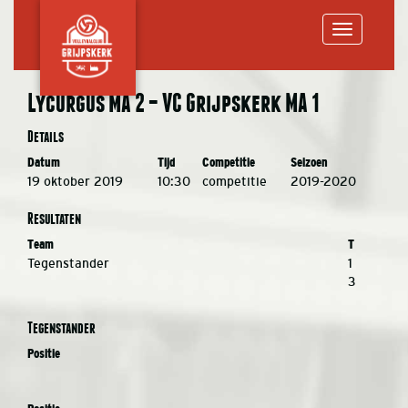
Toggle
Lycurgus MA 2 – VC Grijpskerk MA 1
navigation
Details
Datum
Tijd
Competitie
Seizoen
19 oktober 2019
10:30
competitie
2019-2020
Resultaten
Team
T
Tegenstander
1
3
Tegenstander
Positie