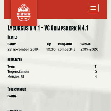
Toggle
Lycurgus N 4.1 – VC Grijpskerk N 4.1
navigation
Details
Datum
Tijd
Competitie
Seizoen
23 november 2019
10:30
competitie
2019-2020
Resultaten
Team
T
Tegenstander
0
Meisjes B1
4
Tegenstander
Positie