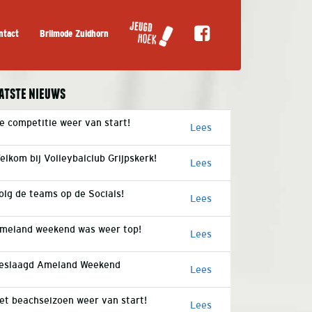
ntact
Brilmode Zuidhorn
atste nieuws
e competitie weer van start!
Lees
elkom bij Volleybalclub Grijpskerk!
Lees
olg de teams op de Socials!
Lees
meland weekend was weer top!
Lees
eslaagd Ameland Weekend
Lees
et beachseizoen weer van start!
Lees