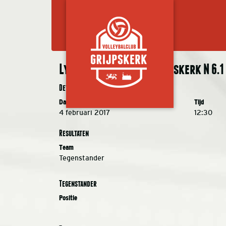
Lycurgus N 6.3 – VC Grijpskerk N 6.1
Details
Datum
Tijd
4 februari 2017
12:30
Resultaten
Team
Tegenstander
Tegenstander
Positie