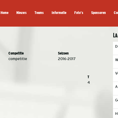
Home
Nieuws
Teams
Informatie
Foto’s
Sponsoren
Co
La
D
Competitie
Seizoen
competitie
2016-2017
W
V
T
4
A
G
H