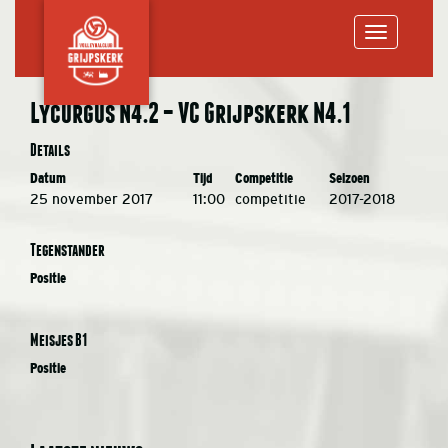
Toggle
Lycurgus N4.2 – VC Grijpskerk N4.1
navigation
Details
Datum
Tijd
Competitie
Seizoen
25 november 2017
11:00
competitie
2017-2018
Tegenstander
Positie
Meisjes B1
Positie