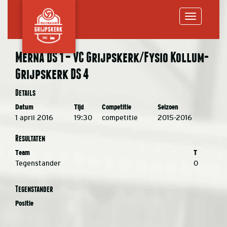
Toggle
Merna DS 1 – VC Grijpskerk/Fysio Kollum-
Grijpskerk DS 4
navigation
Details
Datum
Tijd
Competitie
Seizoen
1 april 2016
19:30
competitie
2015-2016
Resultaten
Team
T
Tegenstander
0
Tegenstander
Positie