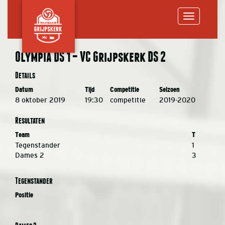
Toggle
Olympia DS 1 – VC Grijpskerk DS 2
navigation
Details
Datum
Tijd
Competitie
Seizoen
8 oktober 2019
19:30
competitie
2019-2020
Resultaten
Team
T
Tegenstander
1
Dames 2
3
Tegenstander
Positie