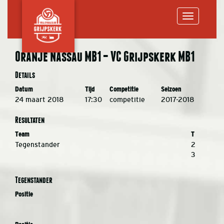
Toggle
Oranje Nassau MB1 – VC Grijpskerk MB1
navigation
Details
Datum
Tijd
Competitie
Seizoen
24 maart 2018
17:30
competitie
2017-2018
Resultaten
Team
T
Tegenstander
2
3
Tegenstander
Positie